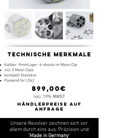
Technische Merkmale
Kaliber: 9mmLuger 6-shoots im Moon Clip
incl. 5 Moon Clips
komplett Stainless
Passend für L562
899,00€
incl. 19% MWST
Händlerpreise auf
anfrage
Unsere Revolver zeichnen sich vor
allem durch eins aus: Präzision und
"
Made in Germany
"