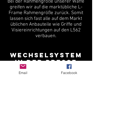
Bei der Rahmengröße unserer Waffe
greifen wir auf die marktübliche L-
Frame Rahmengröße zurück. Somit
lassen sich fast alle auf dem Markt
üblichen Anbauteile wie Griffe und
Visiereinrichtungen auf den L562
verbauen.
Wechselsystem
in der Presse
Email
Facebook
comming soon