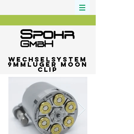
Wechselsystem
9mmLuger Moon
clip