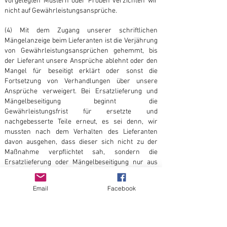
vorgelegten Mustern oder Proben verzichten wir
nicht auf Gewährleistungsansprüche.
(4) Mit dem Zugang unserer schriftlichen
Mängelanzeige beim Lieferanten ist die Verjährung
von Gewährleistungsansprüchen gehemmt, bis
der Lieferant unsere Ansprüche ablehnt oder den
Mangel für beseitigt erklärt oder sonst die
Fortsetzung von Verhandlungen über unsere
Ansprüche verweigert. Bei Ersatzlieferung und
Mängelbeseitigung beginnt die
Gewährleistungsfrist für ersetzte und
nachgebesserte Teile erneut, es sei denn, wir
mussten nach dem Verhalten des Lieferanten
davon ausgehen, dass dieser sich nicht zu der
Maßnahme verpflichtet sah, sondern die
Ersatzlieferung oder Mängelbeseitigung nur aus
Kulanzgründen oder ähnlichen Gründen vornahm.
Email
Facebook
§ 7 Produkthaftung
(1) Der Lieferant ist für alle von Dritten wegen
Personen- oder Sachschäden geltend gemachten